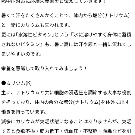
熱中症対策に必須栄養素をお伝えしていきます！
暑くて汗をたくさんかくことで、体内から塩分(ナトリウム)
と一緒に
カリウム
も失われます。
更には｢
水溶性ビタミン
｣という『水に溶けやすく身体に蓄積
されないビタミン』も、暑い夏には汗や尿と一緒に流れてし
まいやすいのです。
栄養を意識して取り入れてみましょう！
●カリウム(K)
主に、ナトリウムと共に
細胞の浸透圧を調節
する大事な役割
を担っており、体内の余分な塩分(ナトリウム)を体外に出す
働きを持っています。
滅多にカリウムが欠乏状態になることはありませんが、欠乏
すると食欲不振・筋力低下・低血圧・不整脈・頻脈などを引