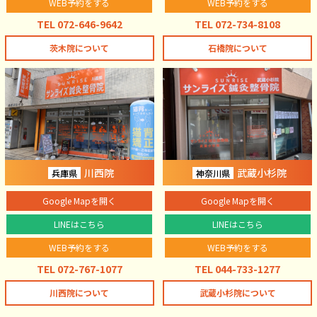
WEB予約をする
WEB予約をする
TEL 072-646-9642
TEL 072-734-8108
茨木院について
石橋院について
川西院
武蔵小杉院
兵庫県
神奈川県
Google Mapを開く
Google Mapを開く
LINEはこちら
LINEはこちら
WEB予約をする
WEB予約をする
TEL 072-767-1077
TEL 044-733-1277
川西院について
武蔵小杉院について