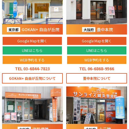
GOKAN+ 自由が丘院
豊中本院
東京都
大阪府
Google Mapを開く
Google Mapを開く
LINEはこちら
LINEはこちら
WEB予約をする
WEB予約をする
TEL 03-6844-7823
TEL 06-6868-9566
GOKAN+ 自由が丘院について
豊中本院について