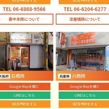
WEB予約をする
WEB予約をする
TEL 06-6868-9566
TEL 06-6204-6277
豊中本院について
淀屋橋院について
石橋院
川西院
大阪府
兵庫県
Google Mapを開く
Google Mapを開く
LINEはこちら
LINEはこちら
WEB予約をする
WEB予約をする