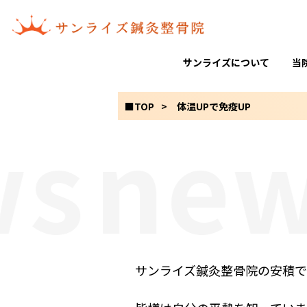
サンライズについて
当
■TOP
体温UPで免疫UP
s
new
サンライズ鍼灸整骨院の安積で