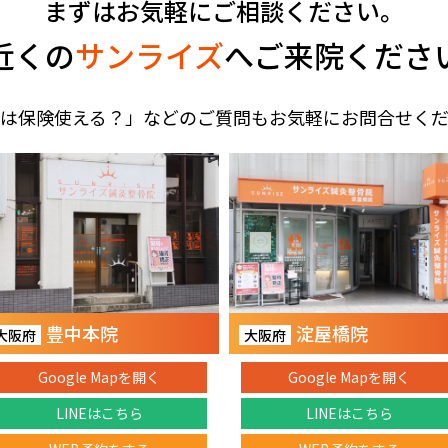
まずはお気軽にご相談ください。
近くの
サンライズ
へご来院くださ
は保険使える？」などのご質問もお気軽にお問合せく
豊中本院
淀屋橋院
大阪府
大阪府
Google Mapを開く
Google Mapを開く
LINEはこちら
LINEはこちら