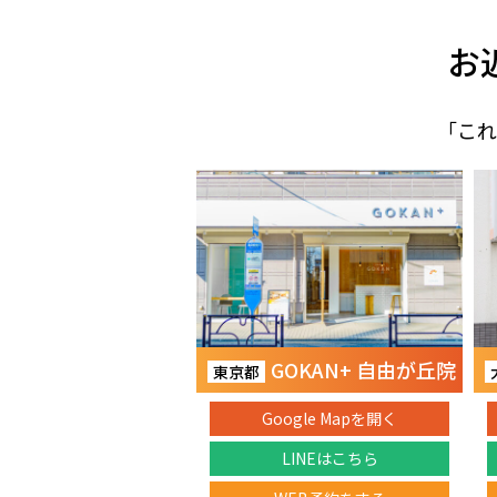
お
「これ
GOKAN+ 自由が丘院
東京都
Google Mapを開く
LINEはこちら