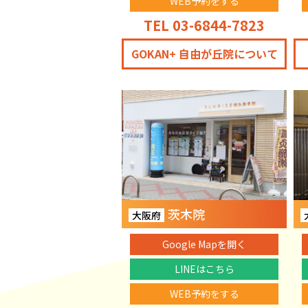
WEB予約をする
TEL 03-6844-7823
GOKAN+ 自由が丘院について
茨木院
大阪府
Google Mapを開く
LINEはこちら
WEB予約をする