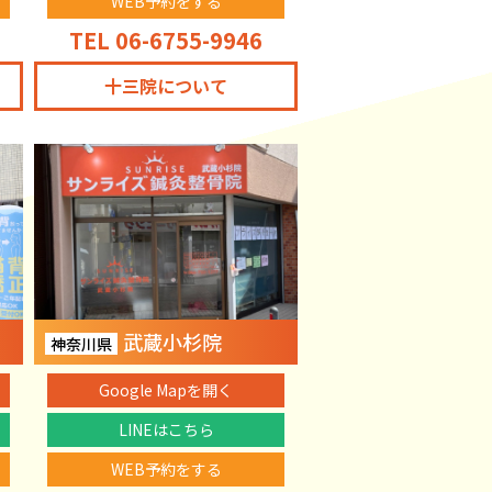
WEB予約をする
TEL 06-6755-9946
十三院について
武蔵小杉院
神奈川県
Google Mapを開く
LINEはこちら
WEB予約をする