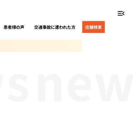
menu_open
患者様の声
交通事故に遭われた方
店舗検索
s
new