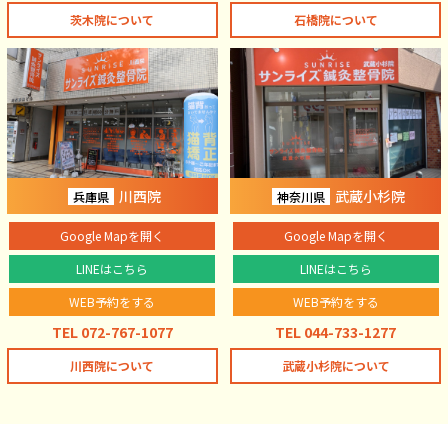
茨木院について
石橋院について
川西院
武蔵小杉院
兵庫県
神奈川県
Google Mapを開く
Google Mapを開く
LINEはこちら
LINEはこちら
WEB予約をする
WEB予約をする
TEL 072-767-1077
TEL 044-733-1277
川西院について
武蔵小杉院について