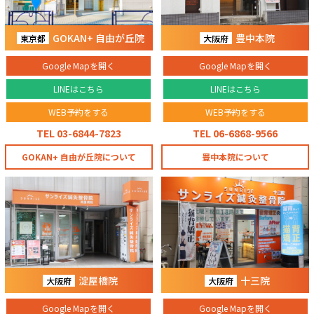
GOKAN+ 自由が丘院
豊中本院
東京都
大阪府
Google Mapを開く
Google Mapを開く
LINEはこちら
LINEはこちら
WEB予約をする
WEB予約をする
TEL 03-6844-7823
TEL 06-6868-9566
GOKAN+ 自由が丘院について
豊中本院について
淀屋橋院
十三院
大阪府
大阪府
Google Mapを開く
Google Mapを開く