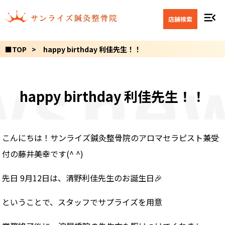
menu_open
店舗検索
■TOP
happy birthday 利佳先生！！
ws
new
happy birthday 利佳先生！！
こんにちは！サンライズ鍼灸整骨院のアロマセラピスト兼受
付の藤井美幸です(^ ^)
先日 9月12日は、清野利佳先生のお誕生日🎉
ということで、スタッフでサプライズを用意