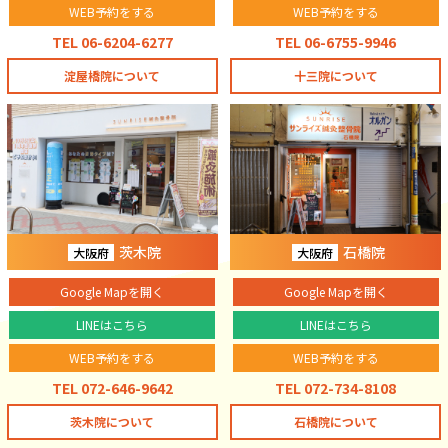
WEB予約をする
WEB予約をする
TEL 06-6204-6277
TEL 06-6755-9946
淀屋橋院について
十三院について
茨木院
石橋院
大阪府
大阪府
Google Mapを開く
Google Mapを開く
LINEはこちら
LINEはこちら
WEB予約をする
WEB予約をする
TEL 072-646-9642
TEL 072-734-8108
茨木院について
石橋院について