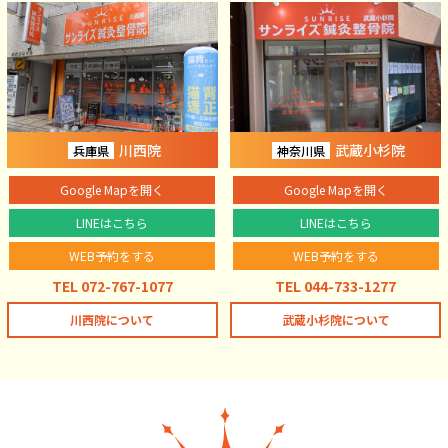
川西院
武蔵小杉院
兵庫県
神奈川県
Google Mapを開く
Google Mapを開く
LINEはこちら
LINEはこちら
WEB予約をする
WEB予約をする
TEL 072-767-1077
TEL 044-733-1277
川西院について
武蔵小杉院について