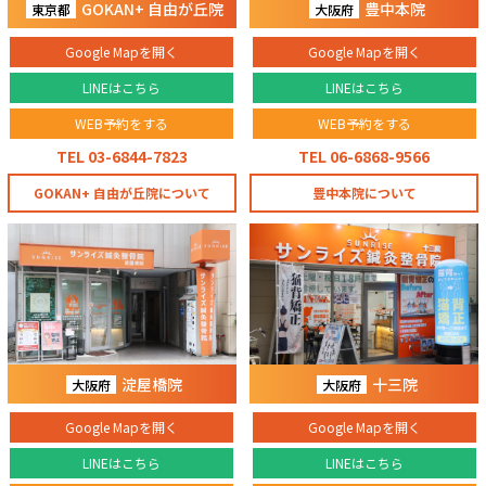
GOKAN+ 自由が丘院
豊中本院
東京都
大阪府
Google Mapを開く
Google Mapを開く
LINEはこちら
LINEはこちら
WEB予約をする
WEB予約をする
TEL 03-6844-7823
TEL 06-6868-9566
GOKAN+ 自由が丘院について
豊中本院について
淀屋橋院
十三院
大阪府
大阪府
Google Mapを開く
Google Mapを開く
LINEはこちら
LINEはこちら