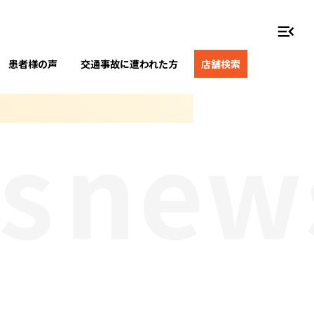
menu_open
患者様の声
交通事故に遭われた方
店舗検索
news