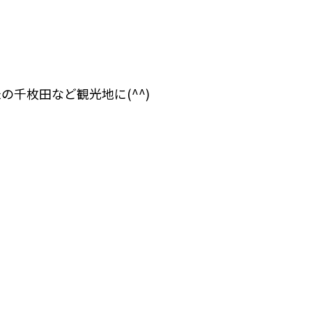
千枚田など観光地に(^^)
！