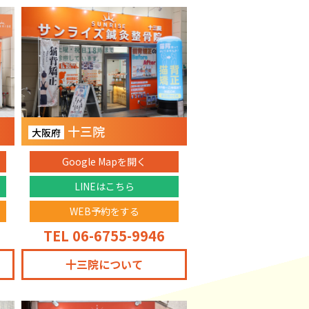
十三院
大阪府
Google Mapを開く
LINEはこちら
WEB予約をする
TEL 06-6755-9946
十三院について