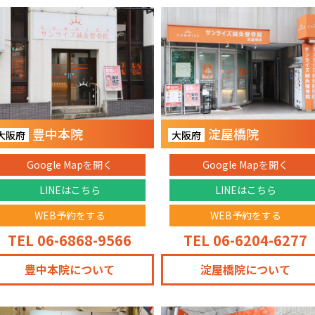
豊中本院
淀屋橋院
大阪府
大阪府
Google Mapを開く
Google Mapを開く
LINEはこちら
LINEはこちら
WEB予約をする
WEB予約をする
TEL 06-6868-9566
TEL 06-6204-6277
豊中本院について
淀屋橋院について