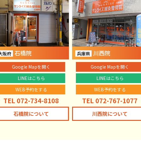
石橋院
川西院
大阪府
兵庫県
Google Mapを開く
Google Mapを開く
LINEはこちら
LINEはこちら
WEB予約をする
WEB予約をする
TEL 072-734-8108
TEL 072-767-1077
石橋院について
川西院について