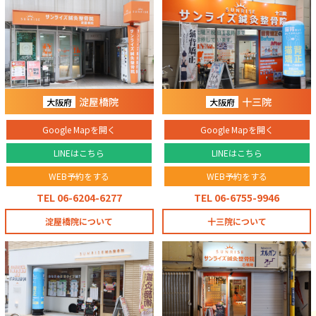
淀屋橋院
十三院
大阪府
大阪府
Google Mapを開く
Google Mapを開く
LINEはこちら
LINEはこちら
WEB予約をする
WEB予約をする
TEL 06-6204-6277
TEL 06-6755-9946
淀屋橋院について
十三院について