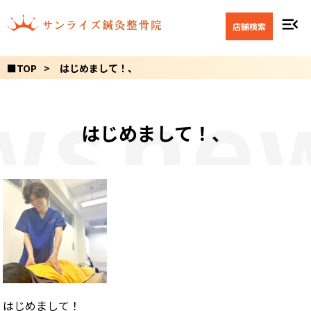
menu_open
店舗検索
■TOP
はじめまして！、
ws
ne
はじめまして！、
はじめまして！