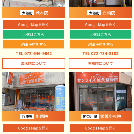
茨木院
石橋院
大阪府
大阪府
Google Mapを開く
Google Mapを開く
LINEはこちら
LINEはこちら
WEB予約をする
WEB予約をする
TEL 072-646-9642
TEL 072-734-8108
茨木院について
石橋院について
川西院
武蔵小杉院
兵庫県
神奈川県
Google Mapを開く
Google Mapを開く