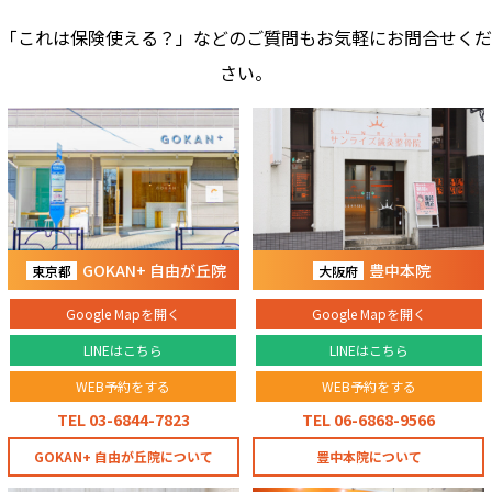
「これは保険使える？」などのご質問もお気軽にお問合せくだ
さい。
GOKAN+ 自由が丘院
豊中本院
東京都
大阪府
Google Mapを開く
Google Mapを開く
LINEはこちら
LINEはこちら
WEB予約をする
WEB予約をする
TEL 03-6844-7823
TEL 06-6868-9566
GOKAN+ 自由が丘院について
豊中本院について