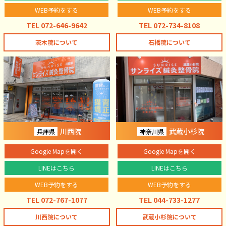
WEB予約をする
WEB予約をする
TEL 072-646-9642
TEL 072-734-8108
茨木院について
石橋院について
川西院
武蔵小杉院
兵庫県
神奈川県
Google Mapを開く
Google Mapを開く
LINEはこちら
LINEはこちら
WEB予約をする
WEB予約をする
TEL 072-767-1077
TEL 044-733-1277
川西院について
武蔵小杉院について