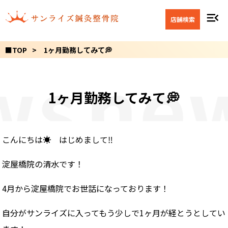
menu_open
店舗検索
■TOP
1ヶ月勤務してみて💭
ws
ne
1ヶ月勤務してみて💭
こんにちは☀️ はじめまして‼️
淀屋橋院の清水です！
4月から淀屋橋院でお世話になっております！
自分がサンライズに入ってもう少しで1ヶ月が経とうとしてい