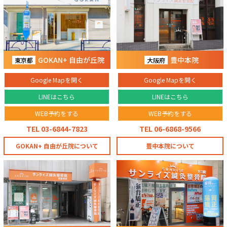
GOKAN+ 自由が丘院
豊中本院
東京都
大阪府
Google Mapを開く
Google Mapを開く
LINEはこちら
LINEはこちら
WEB予約をする
WEB予約をする
TEL 03-6844-7823
TEL 06-6868-9566
GOKAN+ 自由が丘院について
豊中本院について