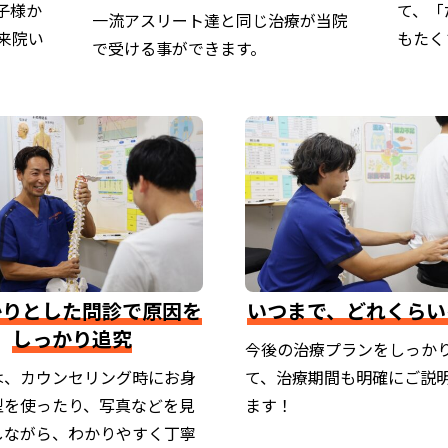
子様か
て、「
一流アスリート達と同じ治療が当院
来院い
もたく
で受ける事ができます。
かりとした問診で原因を
いつまで、どれくらい
しっかり追究
今後の治療プランをしっか
は、カウンセリング時にお身
て、治療期間も明確にご説
型を使ったり、写真などを見
ます！
しながら、わかりやすく丁寧