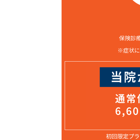
保険診療
※症状に
初回限定プラ