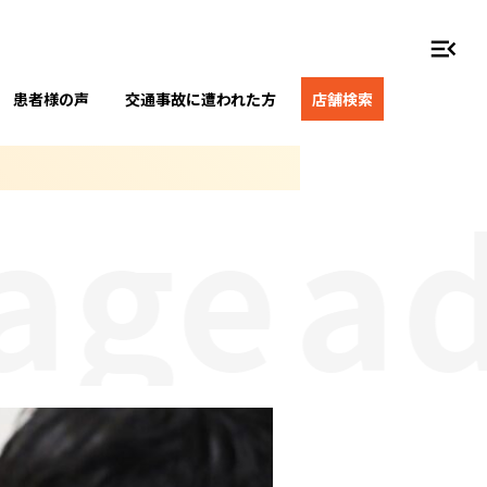
menu_open
患者様の声
交通事故に遭われた方
店舗検索
ge
adv
り