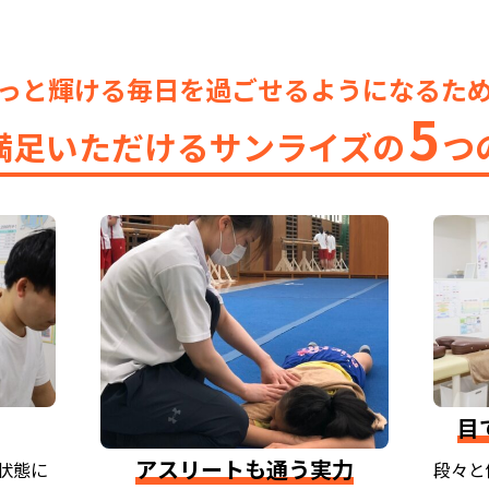
っと輝ける毎日を過ごせるようになるた
5
満足いただけるサンライズの
つ
目
アスリートも通う実力
状態に
段々と