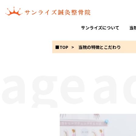
サンライズについて
当
■TOP
当院の特徴とこだわり
ge
adv