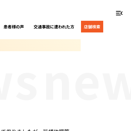
menu_open
患者様の声
交通事故に遭われた方
店舗検索
s
new
！