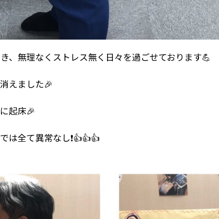
き、無理なくストレス無く日々を過ごせております💪
消えました🎉
に起床🎉
全て異常なし❗️👍👍👍