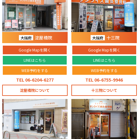
淀屋橋院
十三院
大阪府
大阪府
Google Mapを開く
Google Mapを開く
LINEはこちら
LINEはこちら
WEB予約をする
WEB予約をする
TEL 06-6204-6277
TEL 06-6755-9946
淀屋橋院について
十三院について