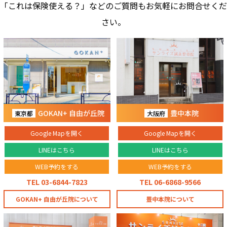
「これは保険使える？」などのご質問もお気軽にお問合せくだ
さい。
GOKAN+ 自由が丘院
豊中本院
東京都
大阪府
Google Mapを開く
Google Mapを開く
LINEはこちら
LINEはこちら
WEB予約をする
WEB予約をする
TEL 03-6844-7823
TEL 06-6868-9566
GOKAN+ 自由が丘院について
豊中本院について