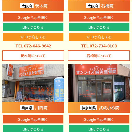
茨木院
石橋院
大阪府
大阪府
Google Mapを開く
Google Mapを開く
LINEはこちら
LINEはこちら
WEB予約をする
WEB予約をする
TEL 072-646-9642
TEL 072-734-8108
茨木院について
石橋院について
川西院
武蔵小杉院
兵庫県
神奈川県
Google Mapを開く
Google Mapを開く
LINEはこちら
LINEはこちら