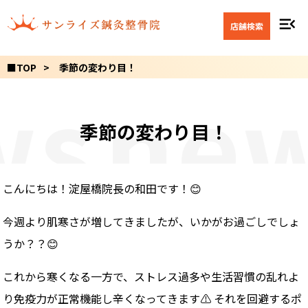
menu_open
店舗検索
■TOP
季節の変わり目！
ws
new
季節の変わり目！
こんにちは！淀屋橋院長の和田です！😊
今週より肌寒さが増してきましたが、いかがお過ごしでしょ
うか？？😊
これから寒くなる一方で、ストレス過多や生活習慣の乱れよ
り免疫力が正常機能し辛くなってきます⚠️ それを回避するポ