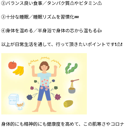
②バランス良い食事／タンパク質⚠️やビタミン⚠️
③十分な睡眠／睡眠リズムを習慣化💤
④身体を温める／半身浴で身体の芯から温もる👍
以上が日常生活を通して、行って頂きたいポイントです❗️⚠️❗️
身体的にも精神的にも健康度を高めて、この肌寒さやコロナ