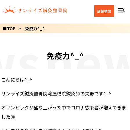
menu_open
店舗検索
■TOP
免疫力^_^
ws
new
免疫力^_^
こんにちは
^_^
サンライズ鍼灸整骨院淀屋橋院鍼灸師の矢野です
^_^
オリンピックが盛り上がった中でコロナ感染者が増えてきま
した
😢