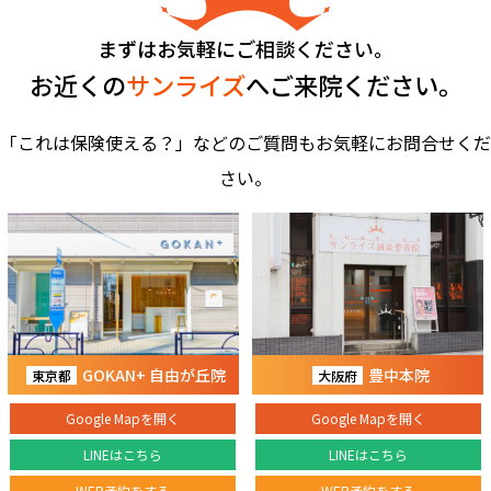
まずはお気軽にご相談ください。
お近くの
サンライズ
へご来院ください。
「これは保険使える？」などのご質問もお気軽にお問合せくだ
さい。
GOKAN+ 自由が丘院
豊中本院
東京都
大阪府
Google Mapを開く
Google Mapを開く
LINEはこちら
LINEはこちら
WEB予約をする
WEB予約をする