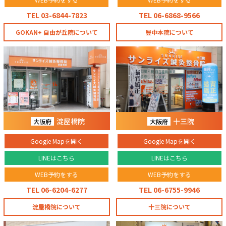
TEL 03-6844-7823
TEL 06-6868-9566
GOKAN+ 自由が丘院について
豊中本院について
淀屋橋院
十三院
大阪府
大阪府
Google Mapを開く
Google Mapを開く
LINEはこちら
LINEはこちら
WEB予約をする
WEB予約をする
TEL 06-6204-6277
TEL 06-6755-9946
淀屋橋院について
十三院について