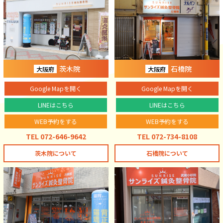
茨木院
石橋院
大阪府
大阪府
Google Mapを開く
Google Mapを開く
LINEはこちら
LINEはこちら
WEB予約をする
WEB予約をする
TEL 072-646-9642
TEL 072-734-8108
茨木院について
石橋院について