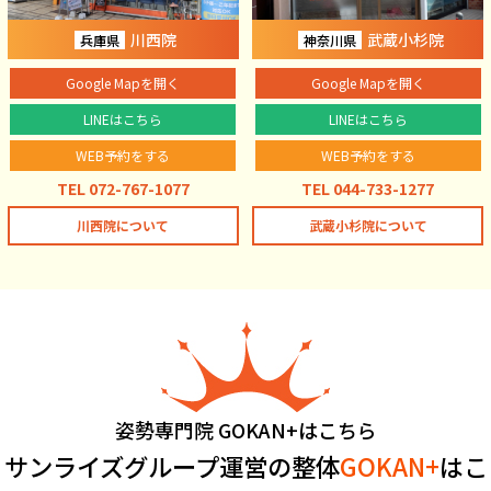
川西院
武蔵小杉院
兵庫県
神奈川県
Google Mapを開く
Google Mapを開く
LINEはこちら
LINEはこちら
WEB予約をする
WEB予約をする
TEL 072-767-1077
TEL 044-733-1277
川西院について
武蔵小杉院について
姿勢専門院 GOKAN+はこちら
サンライズグループ運営の整体
GOKAN+
はこ