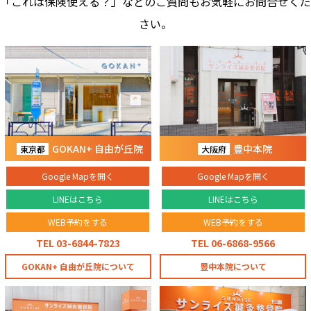
「これは保険使える？」などのご質問もお気軽にお問合せくだ
さい。
GOKAN+ 自由が丘院
豊中本院
東京都
大阪府
Google Mapを開く
Google Mapを開く
LINEはこちら
LINEはこちら
WEB予約をする
WEB予約をする
TEL 03-6844-7823
TEL 06-6868-9566
GOKAN+ 自由が丘院について
豊中本院について