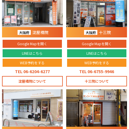
淀屋橋院
十三院
大阪府
大阪府
Google Mapを開く
Google Mapを開く
LINEはこちら
LINEはこちら
WEB予約をする
WEB予約をする
TEL 06-6204-6277
TEL 06-6755-9946
淀屋橋院について
十三院について