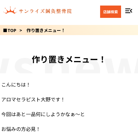
menu_open
店舗検索
■TOP
作り置きメニュー！
s
new
作り置きメニュー！
こんにちは！
アロマセラピスト大野です！
今回はあと一品何にしようかなぁ〜と
お悩みの方必見！