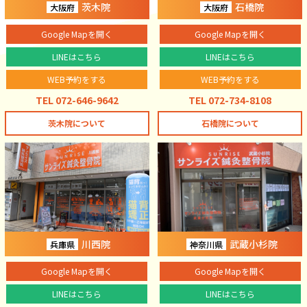
茨木院
石橋院
大阪府
大阪府
Google Mapを開く
Google Mapを開く
LINEはこちら
LINEはこちら
WEB予約をする
WEB予約をする
TEL 072-646-9642
TEL 072-734-8108
茨木院について
石橋院について
川西院
武蔵小杉院
兵庫県
神奈川県
Google Mapを開く
Google Mapを開く
LINEはこちら
LINEはこちら