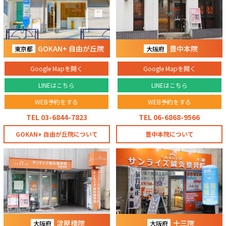
GOKAN+ 自由が丘院
豊中本院
東京都
大阪府
Google Mapを開く
Google Mapを開く
LINEはこちら
LINEはこちら
WEB予約をする
WEB予約をする
TEL 03-6844-7823
TEL 06-6868-9566
GOKAN+ 自由が丘院について
豊中本院について
淀屋橋院
十三院
大阪府
大阪府