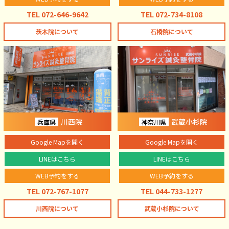
TEL 072-646-9642
TEL 072-734-8108
茨木院について
石橋院について
川西院
武蔵小杉院
兵庫県
神奈川県
Google Mapを開く
Google Mapを開く
LINEはこちら
LINEはこちら
WEB予約をする
WEB予約をする
TEL 072-767-1077
TEL 044-733-1277
川西院について
武蔵小杉院について