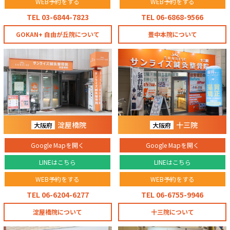
WEB予約をする
WEB予約をする
TEL 03-6844-7823
TEL 06-6868-9566
GOKAN+ 自由が丘院について
豊中本院について
淀屋橋院
十三院
大阪府
大阪府
Google Mapを開く
Google Mapを開く
LINEはこちら
LINEはこちら
WEB予約をする
WEB予約をする
TEL 06-6204-6277
TEL 06-6755-9946
淀屋橋院について
十三院について