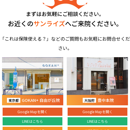
まずはお気軽にご相談ください。
お近くの
サンライズ
へご来院ください。
「これは保険使える？」などのご質問もお気軽にお問合せくだ
さい。
GOKAN+ 自由が丘院
豊中本院
東京都
大阪府
Google Mapを開く
Google Mapを開く
LINEはこちら
LINEはこちら