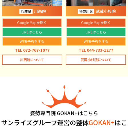
川西院
武蔵小杉院
兵庫県
神奈川県
Google Mapを開く
Google Mapを開く
LINEはこちら
LINEはこちら
WEB予約をする
WEB予約をする
TEL 072-767-1077
TEL 044-733-1277
川西院について
武蔵小杉院について
姿勢専門院 GOKAN+はこちら
サンライズグループ運営の整体
GOKAN+
はこ