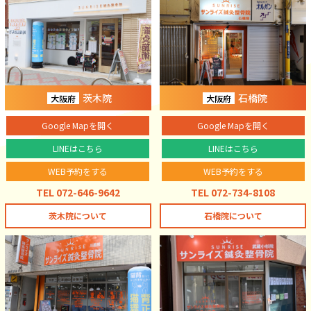
茨木院
石橋院
大阪府
大阪府
Google Mapを開く
Google Mapを開く
LINEはこちら
LINEはこちら
WEB予約をする
WEB予約をする
TEL 072-646-9642
TEL 072-734-8108
茨木院について
石橋院について