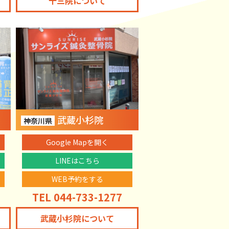
十三院について
武蔵小杉院
神奈川県
Google Mapを開く
LINEはこちら
WEB予約をする
TEL 044-733-1277
武蔵小杉院について