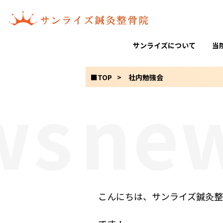
サンライズについて
当
■TOP
社内勉強会
s
new
こんにちは、サンライズ鍼灸整