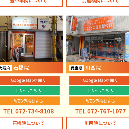
豊中本院について
淀屋橋院について
石橋院
川西院
大阪府
兵庫県
Google Mapを開く
Google Mapを開く
LINEはこちら
LINEはこちら
WEB予約をする
WEB予約をする
TEL 072-734-8108
TEL 072-767-1077
石橋院について
川西院について