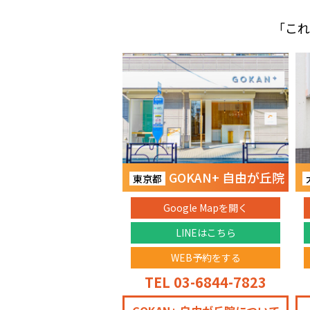
「これ
GOKAN+ 自由が丘院
東京都
Google Mapを開く
LINEはこちら
WEB予約をする
TEL 03-6844-7823