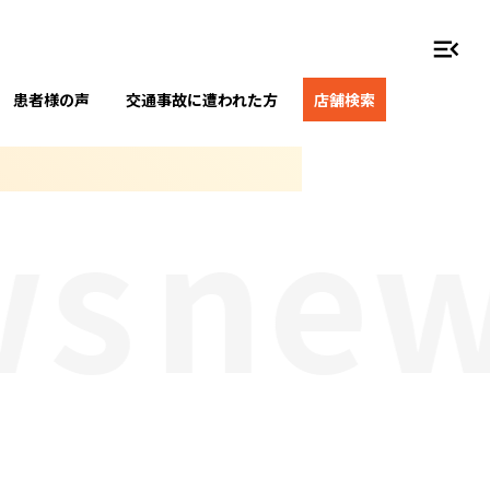
menu_open
患者様の声
交通事故に遭われた方
店舗検索
s
new