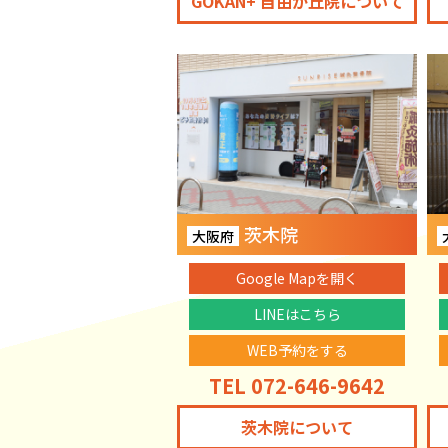
GOKAN+ 自由が丘院について
茨木院
大阪府
Google Mapを開く
LINEはこちら
WEB予約をする
TEL 072-646-9642
茨木院について