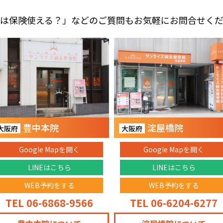
は保険使える？」などのご質問もお気軽にお問合せく
豊中本院
淀屋橋院
大阪府
大阪府
Google Mapを開く
Google Mapを開く
LINEはこちら
LINEはこちら
WEB予約をする
WEB予約をする
TEL 06-6868-9566
TEL 06-6204-6277