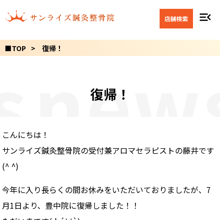
menu_open
店舗検索
■TOP
復帰！
s
new
復帰！
こんにちは！
サンライズ鍼灸整骨院の受付兼アロマセラピストの藤井です
(^ ^)
今年に入り長らくの間お休みをいただいておりましたが、7
月1日より、豊中院に復帰しました！！