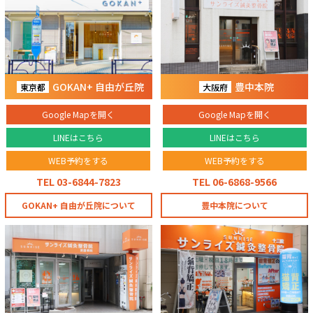
GOKAN+ 自由が丘院
豊中本院
東京都
大阪府
Google Mapを開く
Google Mapを開く
LINEはこちら
LINEはこちら
WEB予約をする
WEB予約をする
TEL 03-6844-7823
TEL 06-6868-9566
GOKAN+ 自由が丘院について
豊中本院について