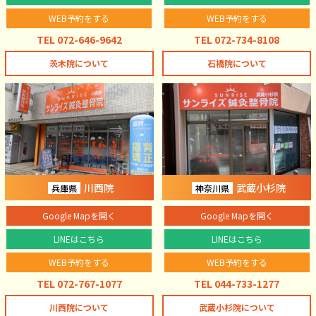
WEB予約をする
WEB予約をする
TEL 072-646-9642
TEL 072-734-8108
茨木院について
石橋院について
川西院
武蔵小杉院
兵庫県
神奈川県
Google Mapを開く
Google Mapを開く
LINEはこちら
LINEはこちら
WEB予約をする
WEB予約をする
TEL 072-767-1077
TEL 044-733-1277
川西院について
武蔵小杉院について