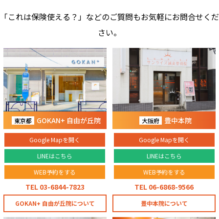
「これは保険使える？」などのご質問もお気軽にお問合せくだ
さい。
GOKAN+ 自由が丘院
豊中本院
東京都
大阪府
Google Mapを開く
Google Mapを開く
LINEはこちら
LINEはこちら
WEB予約をする
WEB予約をする
TEL 03-6844-7823
TEL 06-6868-9566
GOKAN+ 自由が丘院について
豊中本院について