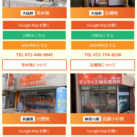
茨木院
石橋院
大阪府
大阪府
Google Mapを開く
Google Mapを開く
LINEはこちら
LINEはこちら
WEB予約をする
WEB予約をする
TEL 072-646-9642
TEL 072-734-8108
茨木院について
石橋院について
川西院
武蔵小杉院
兵庫県
神奈川県
Google Mapを開く
Google Mapを開く