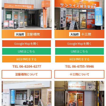
淀屋橋院
十三院
大阪府
大阪府
Google Mapを開く
Google Mapを開く
LINEはこちら
LINEはこちら
WEB予約をする
WEB予約をする
TEL 06-6204-6277
TEL 06-6755-9946
淀屋橋院について
十三院について