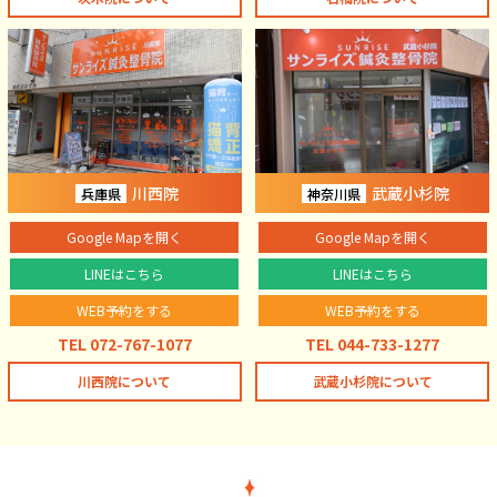
川西院
武蔵小杉院
兵庫県
神奈川県
Google Mapを開く
Google Mapを開く
LINEはこちら
LINEはこちら
WEB予約をする
WEB予約をする
TEL 072-767-1077
TEL 044-733-1277
川西院について
武蔵小杉院について