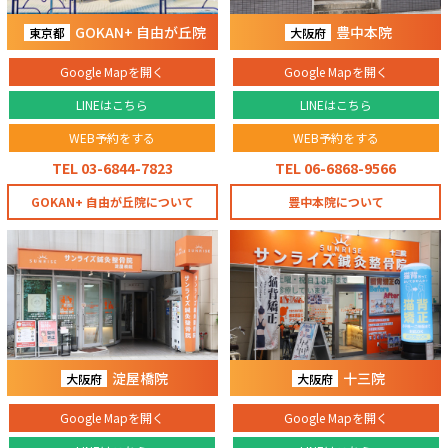
GOKAN+ 自由が丘院
豊中本院
東京都
大阪府
Google Mapを開く
Google Mapを開く
LINEはこちら
LINEはこちら
WEB予約をする
WEB予約をする
TEL 03-6844-7823
TEL 06-6868-9566
GOKAN+ 自由が丘院について
豊中本院について
淀屋橋院
十三院
大阪府
大阪府
Google Mapを開く
Google Mapを開く