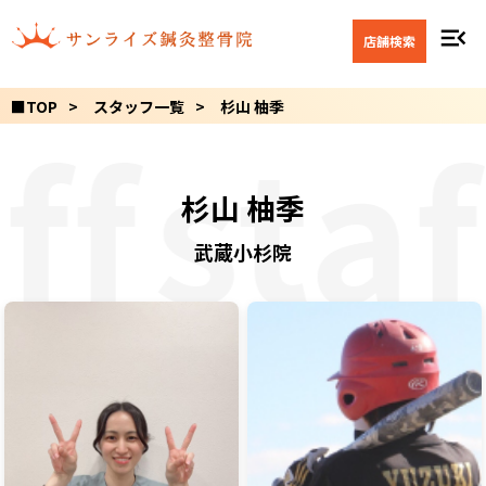
menu_open
店舗検索
■TOP
スタッフ一覧
杉山 柚季
ff
staf
杉山 柚季
武蔵小杉院