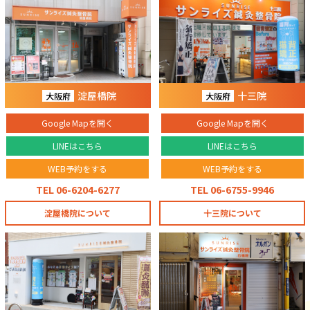
淀屋橋院
十三院
大阪府
大阪府
Google Mapを開く
Google Mapを開く
LINEはこちら
LINEはこちら
WEB予約をする
WEB予約をする
TEL 06-6204-6277
TEL 06-6755-9946
淀屋橋院について
十三院について