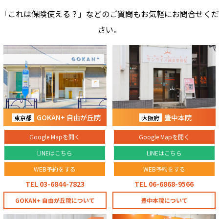
「これは保険使える？」などのご質問もお気軽にお問合せくだ
さい。
GOKAN+ 自由が丘院
豊中本院
東京都
大阪府
Google Mapを開く
Google Mapを開く
LINEはこちら
LINEはこちら
WEB予約をする
WEB予約をする
TEL 03-6844-7823
TEL 06-6868-9566
GOKAN+ 自由が丘院について
豊中本院について