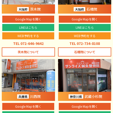
茨木院
石橋院
大阪府
大阪府
Google Mapを開く
Google Mapを開く
LINEはこちら
LINEはこちら
WEB予約をする
WEB予約をする
TEL 072-646-9642
TEL 072-734-8108
茨木院について
石橋院について
川西院
武蔵小杉院
兵庫県
神奈川県
Google Mapを開く
Google Mapを開く