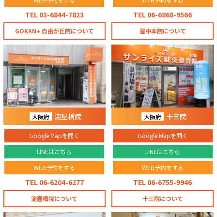
TEL 03-6844-7823
TEL 06-6868-9566
GOKAN+ 自由が丘院について
豊中本院について
淀屋橋院
十三院
大阪府
大阪府
Google Mapを開く
Google Mapを開く
LINEはこちら
LINEはこちら
WEB予約をする
WEB予約をする
TEL 06-6204-6277
TEL 06-6755-9946
淀屋橋院について
十三院について