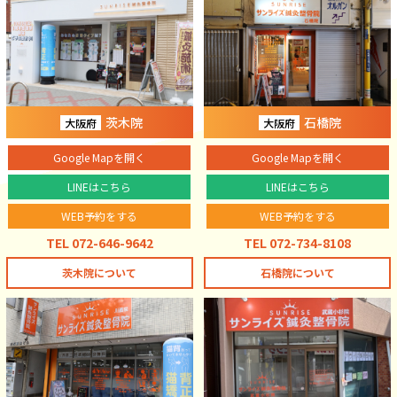
茨木院
石橋院
大阪府
大阪府
Google Mapを開く
Google Mapを開く
LINEはこちら
LINEはこちら
WEB予約をする
WEB予約をする
TEL 072-646-9642
TEL 072-734-8108
茨木院について
石橋院について