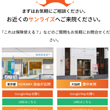
まずはお気軽にご相談ください。
お近くの
サンライズ
へご来院ください。
「これは保険使える？」などのご質問もお気軽にお問合せくだ
さい。
GOKAN+ 自由が丘院
豊中本院
東京都
大阪府
Google Mapを開く
Google Mapを開く
LINEはこちら
LINEはこちら
WEB予約をする
WEB予約をする