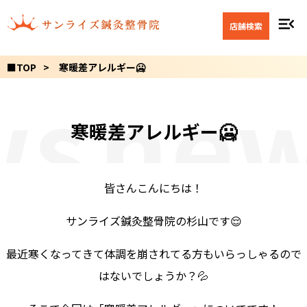
menu_open
店舗検索
■TOP
寒暖差アレルギー🥶
s
new
寒暖差アレルギー🥶
皆さんこんにちは！
サンライズ鍼灸整骨院の杉山です😌
最近寒くなってきて体調を崩されてる方もいらっしゃるので
はないでしょうか？💦