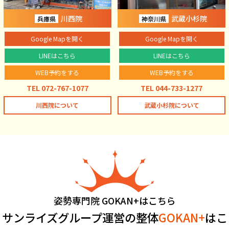
川西院
武蔵小杉院
兵庫県
神奈川県
Google Mapを開く
Google Mapを開く
LINEはこちら
LINEはこちら
WEB予約をする
WEB予約をする
TEL 072-767-1077
TEL 044-733-1277
川西院について
武蔵小杉院について
姿勢専門院 GOKAN+はこちら
サンライズグループ運営の整体
GOKAN+
はこ