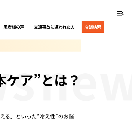
menu_open
患者様の声
交通事故に遭われた方
店舗検索
s
new
本ケア”とは？
える」といった“冷え性”のお悩