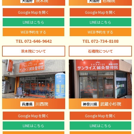
茨木院
石橋院
大阪府
大阪府
Google Mapを開く
Google Mapを開く
LINEはこちら
LINEはこちら
WEB予約をする
WEB予約をする
TEL 072-646-9642
TEL 072-734-8108
茨木院について
石橋院について
川西院
武蔵小杉院
兵庫県
神奈川県
Google Mapを開く
Google Mapを開く
LINEはこちら
LINEはこちら