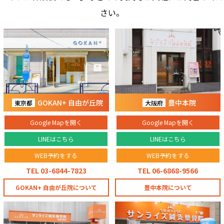
さい。
GOKAN+ 自由が丘院
豊中本院
東京都
大阪府
Google Mapを開く
Google Mapを開く
LINEはこちら
LINEはこちら
WEB予約をする
WEB予約をする
TEL 03-6844-7823
TEL 06-6868-9566
GOKAN+ 自由が丘院について
豊中本院について