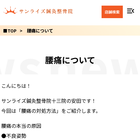
menu_open
店舗検索
■TOP
腰痛について
s
new
腰痛について
こんにちは！
サンライズ鍼灸整骨院十三院の安田です！
今回は「腰痛の対処方法」をご紹介します。
腰痛の本当の原因
●不良姿勢