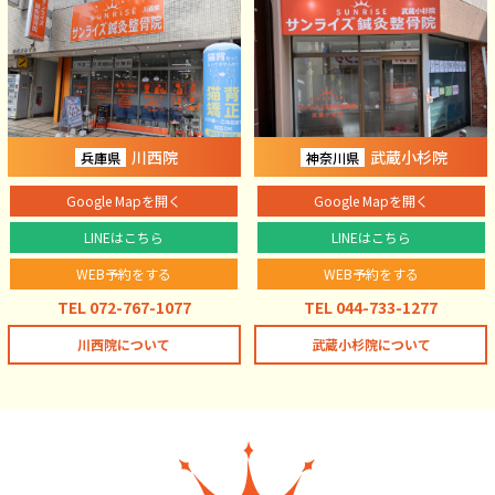
川西院
武蔵小杉院
兵庫県
神奈川県
Google Mapを開く
Google Mapを開く
LINEはこちら
LINEはこちら
WEB予約をする
WEB予約をする
TEL 072-767-1077
TEL 044-733-1277
川西院について
武蔵小杉院について