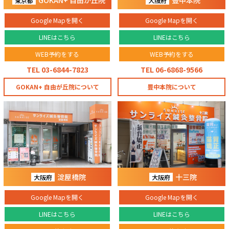
GOKAN+ 自由が丘院
豊中本院
東京都
大阪府
Google Mapを開く
Google Mapを開く
LINEはこちら
LINEはこちら
WEB予約をする
WEB予約をする
TEL 03-6844-7823
TEL 06-6868-9566
GOKAN+ 自由が丘院について
豊中本院について
淀屋橋院
十三院
大阪府
大阪府
Google Mapを開く
Google Mapを開く
LINEはこちら
LINEはこちら