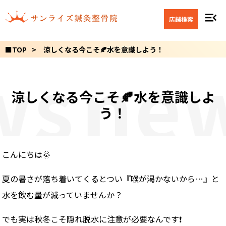
menu_open
店舗検索
■TOP
涼しくなる今こそ🍂水を意識しよう！
ws
ne
涼しくなる今こそ🍂水を意識しよ
う！
こんにちは🌞
夏の暑さが落ち着いてくるとつい『喉が渇かないから…』と
水を飲む量が減っていませんか？
でも実は秋冬こそ隠れ脱水に注意が必要なんです❗️