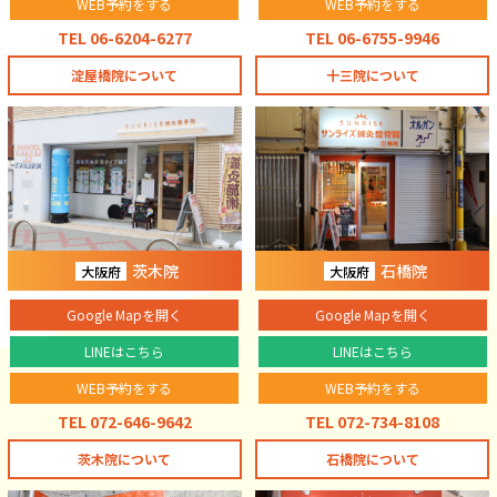
WEB予約をする
WEB予約をする
TEL 06-6204-6277
TEL 06-6755-9946
淀屋橋院について
十三院について
茨木院
石橋院
大阪府
大阪府
Google Mapを開く
Google Mapを開く
LINEはこちら
LINEはこちら
WEB予約をする
WEB予約をする
TEL 072-646-9642
TEL 072-734-8108
茨木院について
石橋院について