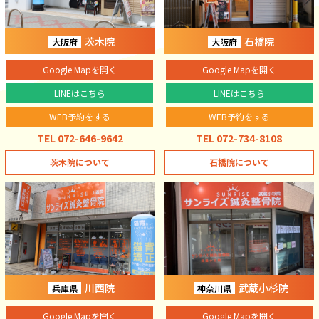
茨木院
石橋院
大阪府
大阪府
Google Mapを開く
Google Mapを開く
LINEはこちら
LINEはこちら
WEB予約をする
WEB予約をする
TEL 072-646-9642
TEL 072-734-8108
茨木院について
石橋院について
川西院
武蔵小杉院
兵庫県
神奈川県
Google Mapを開く
Google Mapを開く