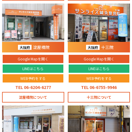
淀屋橋院
十三院
大阪府
大阪府
Google Mapを開く
Google Mapを開く
LINEはこちら
LINEはこちら
WEB予約をする
WEB予約をする
TEL 06-6204-6277
TEL 06-6755-9946
淀屋橋院について
十三院について