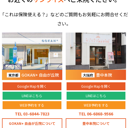
「これは保険使える？」などのご質問もお気軽にお問合せくだ
さい。
GOKAN+ 自由が丘院
豊中本院
東京都
大阪府
Google Mapを開く
Google Mapを開く
LINEはこちら
LINEはこちら
WEB予約をする
WEB予約をする
TEL 03-6844-7823
TEL 06-6868-9566
GOKAN+ 自由が丘院について
豊中本院について