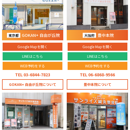
GOKAN+ 自由が丘院
豊中本院
東京都
大阪府
Google Mapを開く
Google Mapを開く
LINEはこちら
LINEはこちら
WEB予約をする
WEB予約をする
TEL 03-6844-7823
TEL 06-6868-9566
GOKAN+ 自由が丘院について
豊中本院について