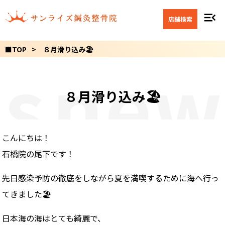
menu_open
店舗検索
■TOP
８月滑り込み🏖
s
new
８月滑り込み🏖
こんにちは！
石橋院の尾下です！
先日感染予防の徹底をしながら夏を満喫するために海へ行っ
てきました🏖
日本海の海はとても綺麗で、