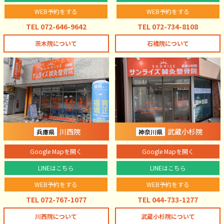
WEB予約をする
WEB予約をする
TEL 072-646-9642
TEL 072-734-8108
茨木院について
石橋院について
川西院
武蔵小杉院
兵庫県
神奈川県
Google Mapを開く
Google Mapを開く
LINEはこちら
LINEはこちら
WEB予約をする
WEB予約をする
TEL 072-767-1077
TEL 044-733-1277
川西院について
武蔵小杉院について