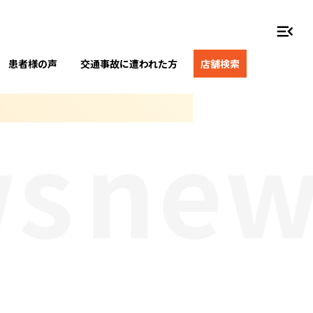
menu_open
患者様の声
交通事故に遭われた方
店舗検索
s
new