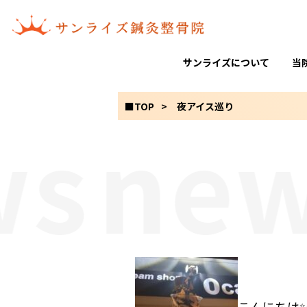
サンライズについて
当
■TOP
夜アイス巡り
s
new
こんにちは