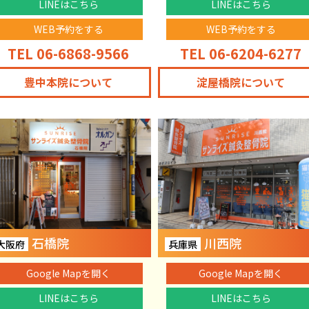
LINEはこちら
LINEはこちら
WEB予約をする
WEB予約をする
TEL 06-6868-9566
TEL 06-6204-6277
豊中本院について
淀屋橋院について
石橋院
川西院
大阪府
兵庫県
Google Mapを開く
Google Mapを開く
LINEはこちら
LINEはこちら