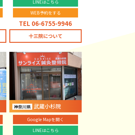
LINEはこちら
WEB予約をする
TEL 06-6755-9946
十三院について
武蔵小杉院
神奈川県
Google Mapを開く
LINEはこちら