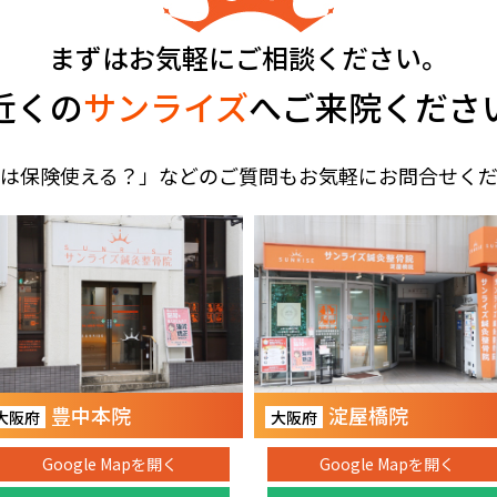
まずはお気軽にご相談ください。
近くの
サンライズ
へご来院くださ
は保険使える？」などのご質問もお気軽にお問合せく
豊中本院
淀屋橋院
大阪府
大阪府
Google Mapを開く
Google Mapを開く