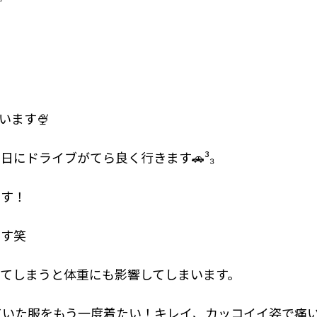
います🍨
日にドライブがてら良く行きます🚗³₃
です！
です笑
てしまうと体重にも影響してしまいます。
ていた服をもう一度着たい！キレイ、カッコイイ姿で痛