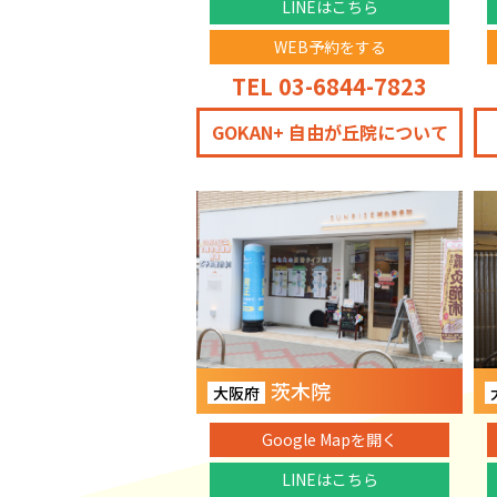
LINEはこちら
WEB予約をする
TEL 03-6844-7823
GOKAN+ 自由が丘院について
茨木院
大阪府
Google Mapを開く
LINEはこちら