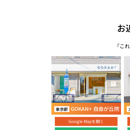
お
「これ
GOKAN+ 自由が丘院
東京都
Google Mapを開く