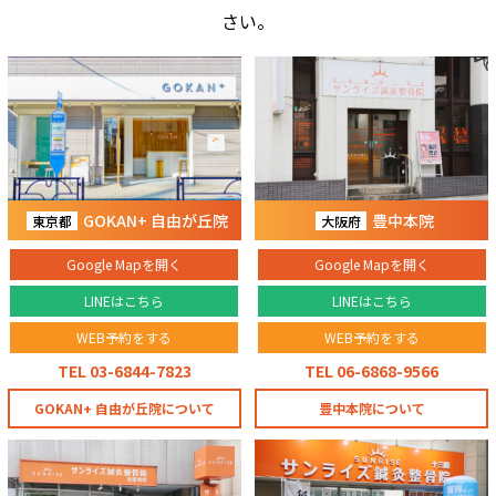
さい。
GOKAN+ 自由が丘院
豊中本院
東京都
大阪府
Google Mapを開く
Google Mapを開く
LINEはこちら
LINEはこちら
WEB予約をする
WEB予約をする
TEL 03-6844-7823
TEL 06-6868-9566
GOKAN+ 自由が丘院について
豊中本院について