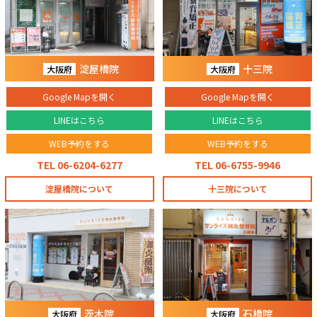
淀屋橋院
十三院
大阪府
大阪府
Google Mapを開く
Google Mapを開く
LINEはこちら
LINEはこちら
WEB予約をする
WEB予約をする
TEL 06-6204-6277
TEL 06-6755-9946
淀屋橋院について
十三院について
茨木院
石橋院
大阪府
大阪府