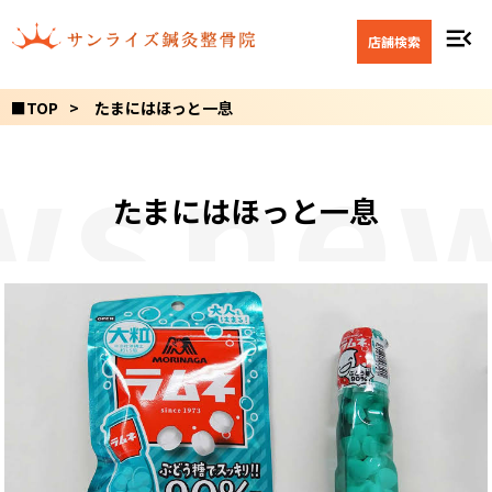
menu_open
店舗検索
■TOP
たまにはほっと一息
ws
ne
たまにはほっと一息