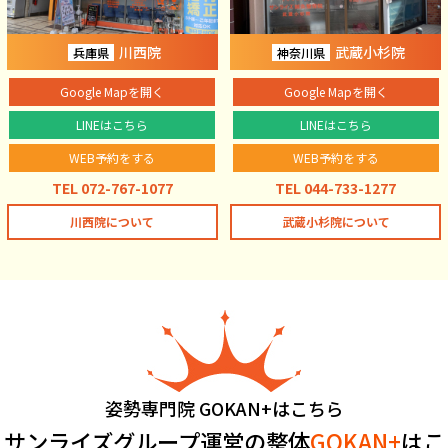
川西院
武蔵小杉院
兵庫県
神奈川県
Google Mapを開く
Google Mapを開く
LINEはこちら
LINEはこちら
WEB予約をする
WEB予約をする
TEL 072-767-1077
TEL 044-733-1277
川西院について
武蔵小杉院について
姿勢専門院 GOKAN+はこちら
サンライズグループ運営の整体
GOKAN+
はこ