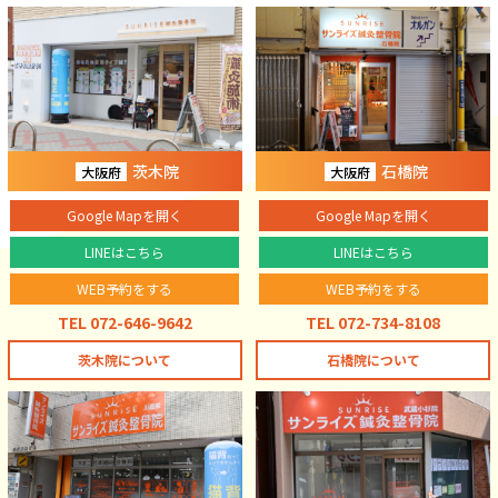
茨木院
石橋院
大阪府
大阪府
Google Mapを開く
Google Mapを開く
LINEはこちら
LINEはこちら
WEB予約をする
WEB予約をする
TEL 072-646-9642
TEL 072-734-8108
茨木院について
石橋院について