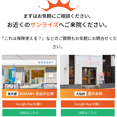
まずはお気軽にご相談ください。
お近くの
サンライズ
へご来院ください。
「これは保険使える？」などのご質問もお気軽にお問合せくだ
さい。
GOKAN+ 自由が丘院
豊中本院
東京都
大阪府
Google Mapを開く
Google Mapを開く
LINEはこちら
LINEはこちら