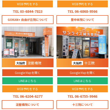
WEB予約をする
WEB予約をする
TEL 03-6844-7823
TEL 06-6868-9566
GOKAN+ 自由が丘院について
豊中本院について
淀屋橋院
十三院
大阪府
大阪府
Google Mapを開く
Google Mapを開く
LINEはこちら
LINEはこちら
WEB予約をする
WEB予約をする
TEL 06-6204-6277
TEL 06-6755-9946
淀屋橋院について
十三院について