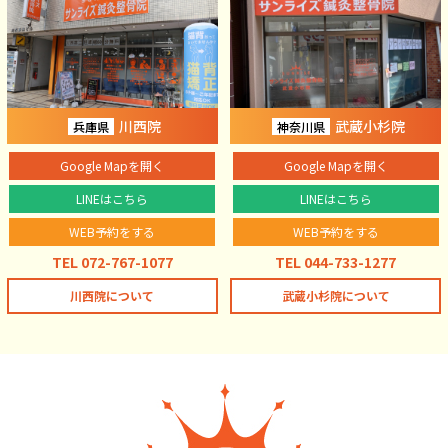
川西院
武蔵小杉院
兵庫県
神奈川県
Google Mapを開く
Google Mapを開く
LINEはこちら
LINEはこちら
WEB予約をする
WEB予約をする
TEL 072-767-1077
TEL 044-733-1277
川西院について
武蔵小杉院について