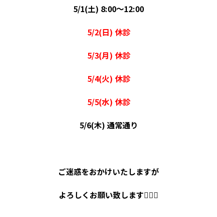
5/1(
土
) 8:00
〜
12:00
5/2(
日
)
休診
5/3(
月
)
休診
5/4(
火
)
休診
5/5(
水
)
休診
5/6(
木
)
通常通り
ご迷惑をおかけいたしますが
よろしくお願い致します
🙇🏻‍♀️