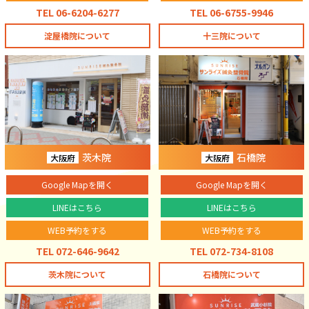
TEL 06-6204-6277
TEL 06-6755-9946
淀屋橋院について
十三院について
茨木院
石橋院
大阪府
大阪府
Google Mapを開く
Google Mapを開く
LINEはこちら
LINEはこちら
WEB予約をする
WEB予約をする
TEL 072-646-9642
TEL 072-734-8108
茨木院について
石橋院について