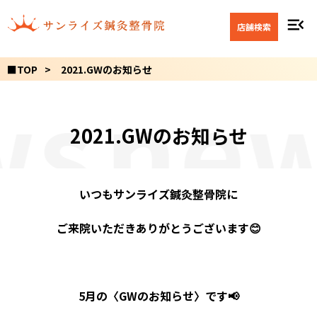
menu_open
店舗検索
■TOP
2021.GWのお知らせ
ws
new
2021.GWのお知らせ
いつもサンライズ鍼灸整骨院に
ご来院いただきありがとうございます
😊
5
月の〈
GW
のお知らせ〉です
📢